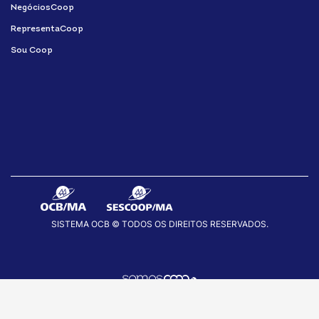
NegóciosCoop
RepresentaCoop
Sou Coop
SISTEMA OCB © TODOS OS DIREITOS RESERVADOS.
fab
fab
fab
fa-
fa-
fa-