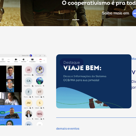
Man
Destaque
V
Di
jo
demais eventos